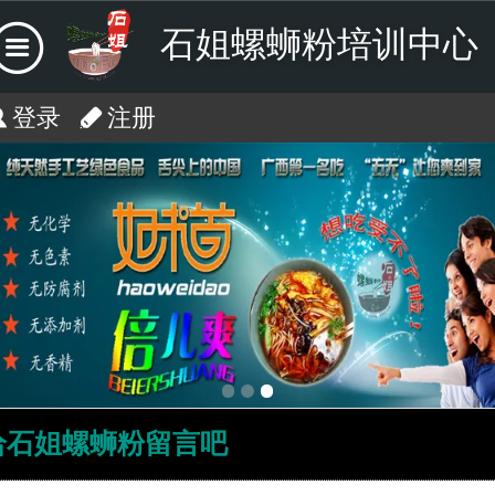
石姐螺蛳粉培训中心
登录
注册
给石姐螺蛳粉留言吧