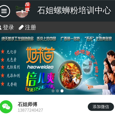
石姐螺蛳粉培训中心
登录
注册
石姐师傅
添加微信
13877240427