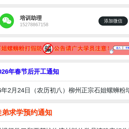
培训助理
添加微信
15278867158
026年春节后开工通知
26年2月24日（农历初八）柳州正宗石姐螺
2025-10-12-湖南的-陈姐- 131*****552 -您订购的柳州正宗石
粉远程教学光盘及相关资料材料已物流发出 ...敬请查收！
徒弟求学预约通知
025-10-15-上海
的-樊**老板- 132*****669 -您订购的柳州正
螺蛳粉远程教学光盘及相关资料材料已物流发出 ...敬请查收
2025-10-22-成都的-李**女士- 139*****885-您订购的柳州正宗