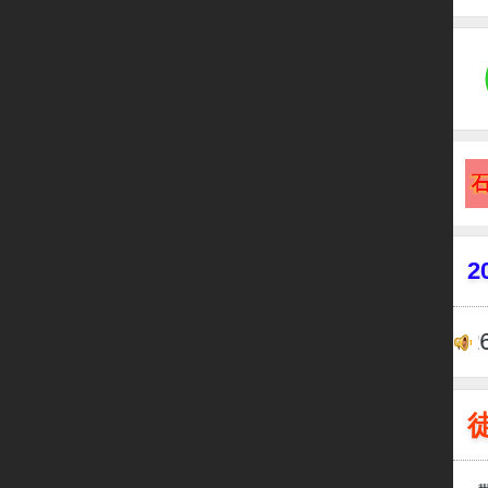
2
尊敬的学徒们： 蛇年大吉，20
.
蛳
.2
姐
.