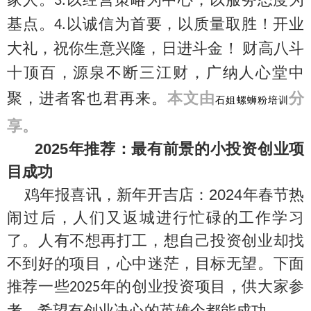
3.
基点。
以诚信为首要，以质量取胜！开业
4.
大礼，祝你生意兴隆，日进斗金！
财高八斗
十顶百，源泉不断三江财，广纳人心堂中
聚，进者客也君再来。
本文由
分
石姐螺蛳粉培训
享。
2025
年推荐：最有前景的小投资创业项
目成功
鸡年报喜讯，新年开吉店：
2024
年春节热
闹过后，人们又返城进行忙碌的工作学习
了。人有不想再打工，想自己投资创业却找
不到好的项目，心中迷茫，目标无望。下面
推荐一些
年的创业投资项目，供大家参
2025
考，希望有创业决心的英雄个都能成功。